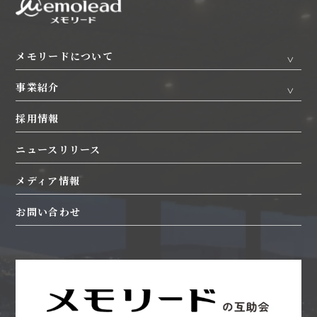
メモリードについて
事業紹介
トップメッセージ
企業理念
採用情報
ホテル
婚礼
沿革
葬祭
互助会
ニュースリリース
エリア・各社概要
レストラン
レンタルコスチューム
施設一覧
メディア情報
観光
海外
CSR活動
指定管理業務
葬儀保険・医療共済
お問い合わせ
SDGs活動
ワイン農産物
映像・写真
女子陸上部
生花
通信販売
自動車関連
旅行
ホテル運営受託
婚礼運営受託
飲食店
新しい葬送