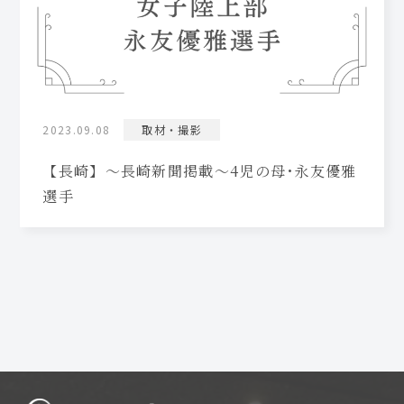
2023.09.08
取材・撮影
【長崎】～長崎新聞掲載～4児の母･永友優雅
選手