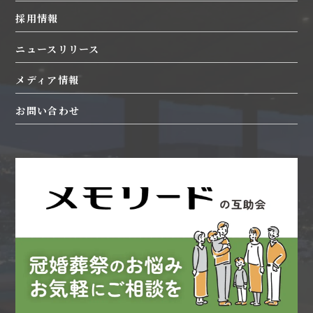
企業理念
採用情報
ホテル
婚礼
沿革
葬祭
互助会
ニュースリリース
エリア・各社概要
レストラン
レンタルコスチューム
施設一覧
メディア情報
観光
海外
CSR活動
指定管理業務
葬儀保険・医療共済
お問い合わせ
SDGs活動
ワイン農産物
映像・写真
女子陸上部
生花
通信販売
自動車関連
旅行
ホテル運営受託
婚礼運営受託
飲食店
新しい葬送
商品開発