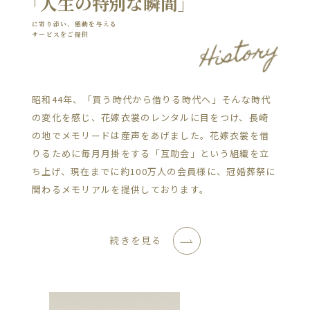
「人生の特別な瞬間」
「感動の輪」
を広げていく。
に寄り添い、感動を与える
サービスをご提供
メモリードは世界に誇れる日本の「おもてなし」を追
昭和44年、「買う時代から借りる時代へ」そんな時代
求し続け、地域の皆様に支えられながら展開してまいり
の変化を感じ、花嫁衣裳のレンタルに目をつけ、長崎
ました。これからの私たちは、事業の一部として今ま
の地でメモリードは産声をあげました。花嫁衣裳を借
で以上の地域貢献に取り組みます。地域の賑わいや発
りるために毎月月掛をする「互助会」という組織を立
展とともに、私たち自身の成長を目指します。そして、
ち上げ、現在までに約100万人の会員様に、冠婚葬祭に
世界でも通用するサービスを展開していきます。
関わるメモリアルを提供しております。
メモリードについて
続きを見る