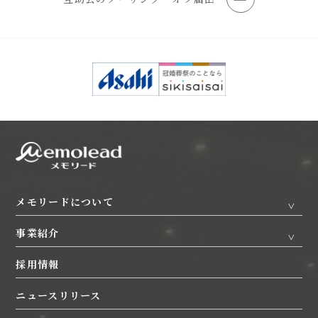
メモリードについて
事業紹介
トップメッセージ
企業理念
採用情報
ホテル
婚礼
沿革
葬祭
互助会
ニュースリリース
エリア・各社概要
レストラン
レンタルコスチューム