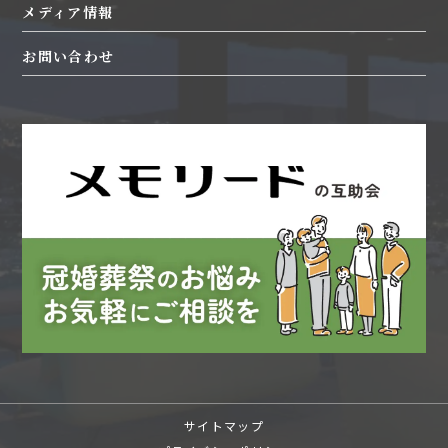
施設一覧
メディア情報
観光
海外
CSR活動
指定管理業務
葬儀保険・医療共済
お問い合わせ
SDGs活動
ワイン農産物
映像・写真
女子陸上部
生花
通信販売
自動車関連
旅行
ホテル運営受託
婚礼運営受託
飲食店
新しい葬送
商品開発
サイトマップ