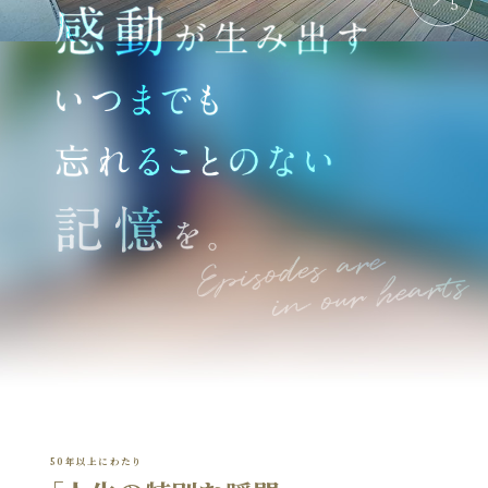
5
50年以上にわたり
地域とともに、この先も。
日本へ、世界へ